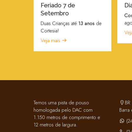
da
Feriado 7 de
Di
Setembro
veis
veja
Con
ag
Duas Crianças até
13 anos
de
Cortesia!
Vej
Veja mais
Temos uma pista de pouso
BR 
homologada pelo DAC com
Barra 
1.150 metros de comprimento e
(2
12 metros de largura.
(2