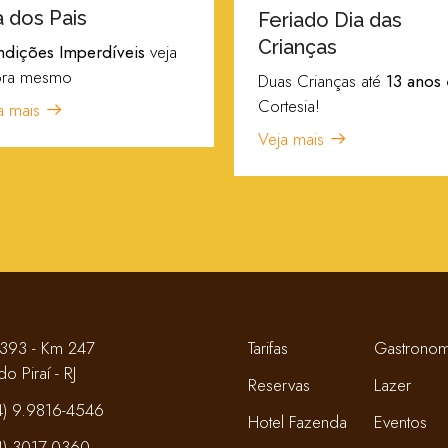
a dos Pais
Feriado Dia das
Crianças
dições Imperdíveis
veja
ora mesmo
Duas Crianças até
13 anos
Cortesia!
a mais
Veja mais
393 - Km 247
Tarifas
Gastronom
do Piraí - RJ
Reservas
Lazer
4) 9.9816-4546
Hotel Fazenda
Eventos
4) 3017-0360